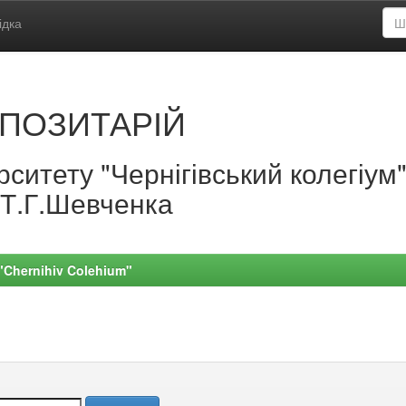
ідка
ПОЗИТАРІЙ
ситету "Чернігівський колегіум
.Т.Г.Шевченка
 "Chernihiv Colehium"