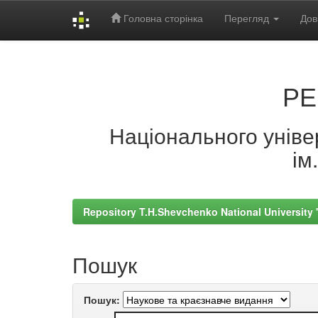
Головна сторінка
Перегляд
Дов
Skip
navigation
РЕ
Національного універ
ім
Repository T.H.Shevchenko National University
Пошук
Пошук: