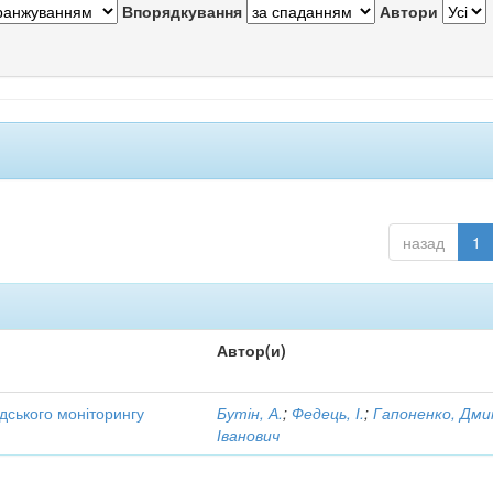
Впорядкування
Автори
назад
1
Автор(и)
дського моніторингу
Бутін, А.
;
Федець, І.
;
Гапоненко, Дм
Іванович