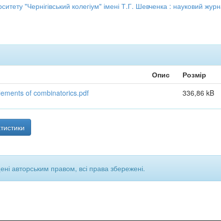
ситету "Чернігівський колегіум" імені Т.Г. Шевченка : науковий жур
Опис
Розмір
lements of combinatorics.pdf
336,86 kB
тистики
щені авторським правом, всі права збережені.