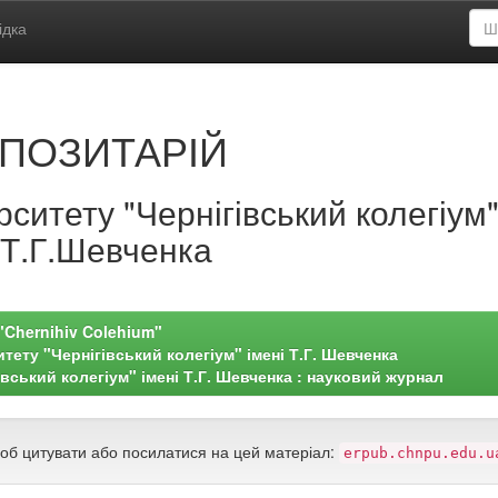
ідка
ПОЗИТАРІЙ
ситету "Чернігівський колегіум
.Т.Г.Шевченка
 "Chernihiv Colehium"
тету "Чернігівський колегіум" імені Т.Г. Шевченка
вський колегіум" імені Т.Г. Шевченка : науковий журнал
щоб цитувати або посилатися на цей матеріал:
erpub.chnpu.edu.u