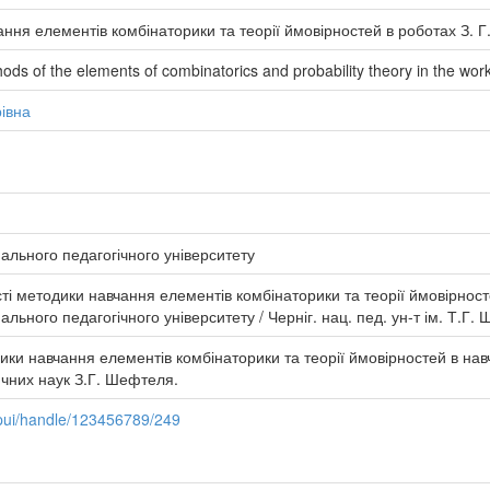
ння елементів комбінаторики та теорії ймовірностей в роботах З. 
hods of the elements of combinatorics and probability theory in the work
івна
нального педагогічного університету
ті методики навчання елементів комбінаторики та теорії ймовірносте
ального педагогічного університету / Черніг. нац. пед. ун-т ім. Т.Г. Ш
ики навчання елементів комбінаторики та теорії ймовірностей в на
чних наук З.Г. Шефтеля.
pui/handle/123456789/249