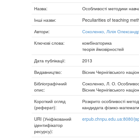
Назва:
Особливості методики навча
Інші назви:
Peculiarities of teaching met
Автори:
Соколенко, Лілія Олександр
Ключові слова:
комбінаторика
теорія ймовірностей
Дата публікації:
2013
Видавництво:
Вісник Чернігівського націо
Бібліографічний
Соколенко, Л. О. Особливос
опис:
Вісник Чернігівського націон
Короткий огляд
Розкрито особливості метод
(реферат):
кандидата фізико-математи
URI (Уніфікований
erpub.chnpu.edu.ua:8080/js
ідентифікатор
ресурсу):