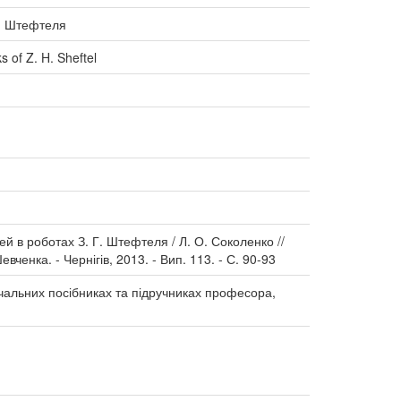
Г. Штефтеля
s of Z. H. Sheftel
й в роботах З. Г. Штефтеля / Л. О. Соколенко //
евченка. - Чернігів, 2013. - Вип. 113. - С. 90-93
вчальних посібниках та підручниках професора,