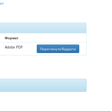
нал
Формат
Adobe PDF
Переглянути/Відкрити