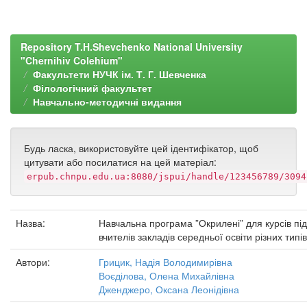
Repository T.H.Shevchenko National University
"Chernihiv Colehium"
Факультети НУЧК ім. Т. Г. Шевченка
Філологічний факультет
Навчально-методичні видання
Будь ласка, використовуйте цей ідентифікатор, щоб
цитувати або посилатися на цей матеріал:
erpub.chnpu.edu.ua:8080/jspui/handle/123456789/3094
Назва:
Навчальна програма ”Окрилені” для курсів пі
вчителів закладів середньої освіти різних типі
Автори:
Грицик, Надія Володимирівна
Воєділова, Олена Михайлівна
Дженджеро, Оксана Леонідівна