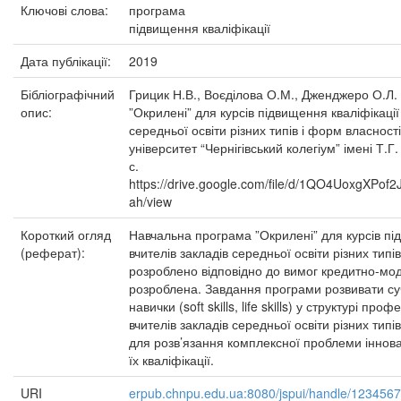
Ключові слова:
програма
підвищення кваліфікації
Дата публікації:
2019
Бібліографічний
Грицик Н.В., Воєділова О.М., Дженджеро О.Л
опис:
”Окрилені” для курсів підвищення кваліфікації
середньої освіти різних типів і форм власнос
університет “Чернігівський колегіум” імені Т.Г
с.
https://drive.google.com/file/d/1QO4UoxgXP
ah/view
Короткий огляд
Навчальна програма ”Окрилені” для курсів пі
(реферат):
вчителів закладів середньої освіти різних типі
розроблено відповідно до вимог кредитно-мо
розроблена. Завдання програми розвивати суч
навички (soft skills, life skills) у структурі про
вчителів закладів середньої освіти різних типі
для розв’язання комплексної проблеми іннов
їх кваліфікації.
URI
erpub.chnpu.edu.ua:8080/jspui/handle/123456