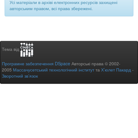
Усі матеріали в архіві електронних ресурсів захищені
авторським правом, всі права збережені.
Тема від
Програмне забезпечення DSpace
Авторські права © 2002-
2005
Массачусетський технологічний інститут
та
Х’юлет Пакард
-
Зворотний зв’язок