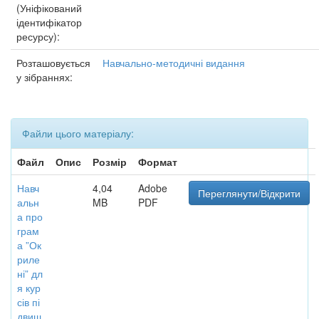
(Уніфікований
ідентифікатор
ресурсу):
Розташовується
Навчально-методичні видання
у зібраннях:
Файли цього матеріалу:
Файл
Опис
Розмір
Формат
Навч
4,04
Adobe
Переглянути/Відкрити
альн
MB
PDF
а про
грам
а ”Ок
риле
ні” дл
я кур
сів пі
двищ