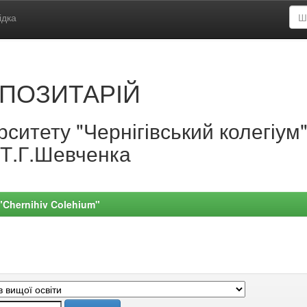
ідка
ПОЗИТАРІЙ
ситету "Чернігівський колегіум
.Т.Г.Шевченка
 "Chernihiv Colehium"