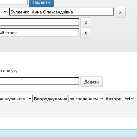
в пошуку.
Впорядкування
Автори