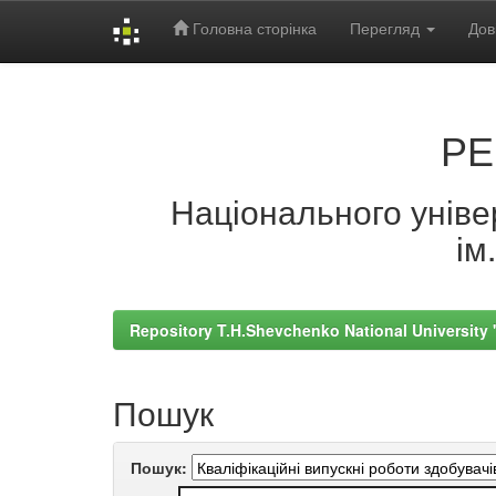
Головна сторінка
Перегляд
Дов
Skip
navigation
РЕ
Національного універ
ім
Repository T.H.Shevchenko National University
Пошук
Пошук: