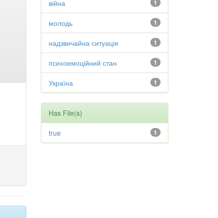
війна
1
молодь
1
надзвичайна ситуація
1
психоемоційний стан
1
Україна
1
Has File(s)
true
1