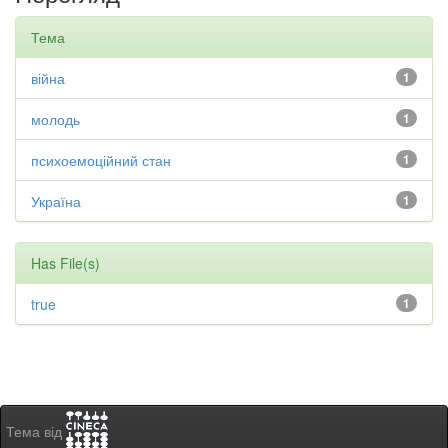
Тема
війна
1
молодь
1
психоемоційний стан
1
Україна
1
Has File(s)
true
1
Тема від