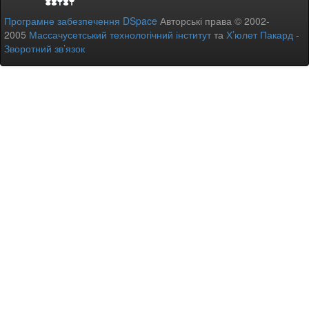
Програмне забезпечення DSpace
Авторські права © 2002-
2005
Массачусетський технологічний інститут
та
Х’юлет Пакард
-
Зворотний зв’язок