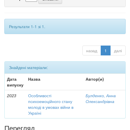
Результати 1-1 зі 1.
назад
1
далі
Знайдені матеріали:
Дата
Назва
Автор(и)
випуску
2023
Особливості
Булденко, Анна
психоемоційного стану
Олександрівна
молоді в умовах війни в
Україні
Перегляд