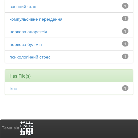
воєнний стан
1
компульсивне переїдання
1
нервова анорексія
1
нервова булімія
1
психологічний стрес
1
Has File(s)
true
1
Тема від