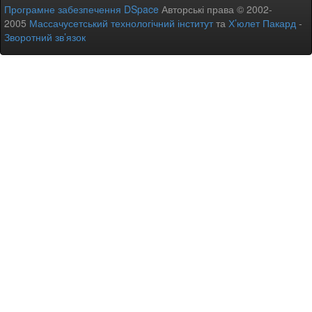
Програмне забезпечення DSpace
Авторські права © 2002-
2005
Массачусетський технологічний інститут
та
Х’юлет Пакард
-
Зворотний зв’язок