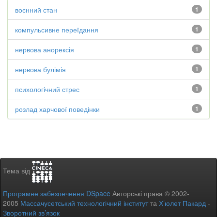
воєнний стан
1
компульсивне переїдання
1
нервова анорексія
1
нервова булімія
1
психологічний стрес
1
розлад харчової поведінки
1
Тема від
Програмне забезпечення DSpace
Авторські права © 2002-
2005
Массачусетський технологічний інститут
та
Х’юлет Пакард
-
Зворотний зв’язок