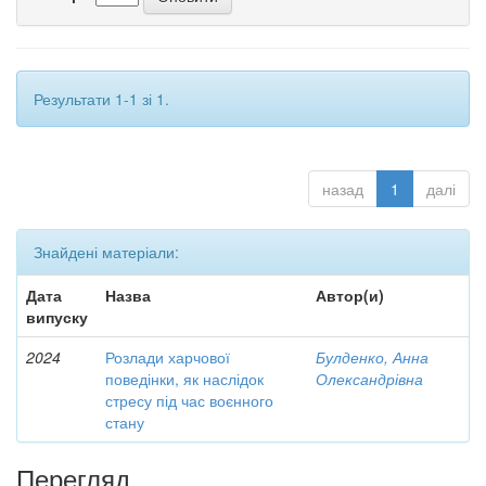
Результати 1-1 зі 1.
назад
1
далі
Знайдені матеріали:
Дата
Назва
Автор(и)
випуску
2024
Розлади харчової
Булденко, Анна
поведінки, як наслідок
Олександрівна
стресу під час воєнного
стану
Перегляд