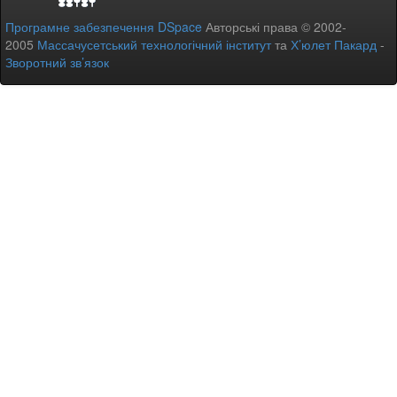
Програмне забезпечення DSpace
Авторські права © 2002-
2005
Массачусетський технологічний інститут
та
Х’юлет Пакард
-
Зворотний зв’язок