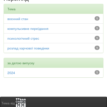
Тема
воєнний стан
1
компульсивне переїдання
1
психологічний стрес
1
розлад харчової поведінки
1
за датою випуску
2024
1
Тема від