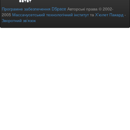
Програмне забезпечення DSpace
Авторські права © 2002-
2005
Массачусетський технологічний інститут
та
Х’юлет Пакард
-
Зворотний зв’язок