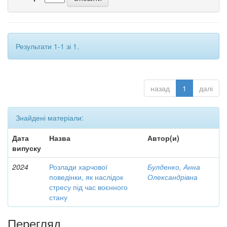
Результати 1-1 зі 1.
назад
1
далі
Знайдені матеріали:
Дата
Назва
Автор(и)
випуску
2024
Розлади харчової
Булденко, Анна
поведінки, як наслідок
Олександрівна
стресу під час воєнного
стану
Перегляд