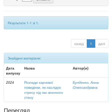
Результати 1-1 зі 1.
назад
1
далі
Знайдені матеріали:
Дата
Назва
Автор(и)
випуску
2024
Розлади харчової
Булденко, Анна
поведінки, як наслідок
Олександрівна
стресу під час воєнного
стану
Перегляд