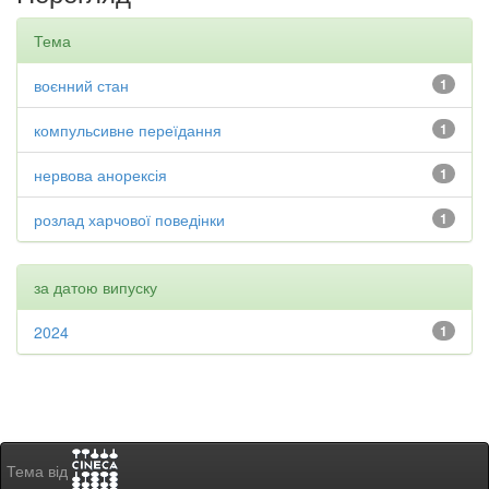
Тема
воєнний стан
1
компульсивне переїдання
1
нервова анорексія
1
розлад харчової поведінки
1
за датою випуску
2024
1
Тема від