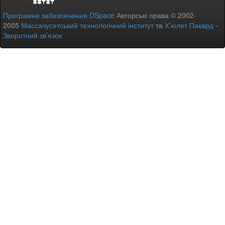
Програмне забезпечення DSpace
Авторські права © 2002-
2005
Массачусетський технологічний інститут
та
Х’юлет Пакард
-
Зворотний зв’язок