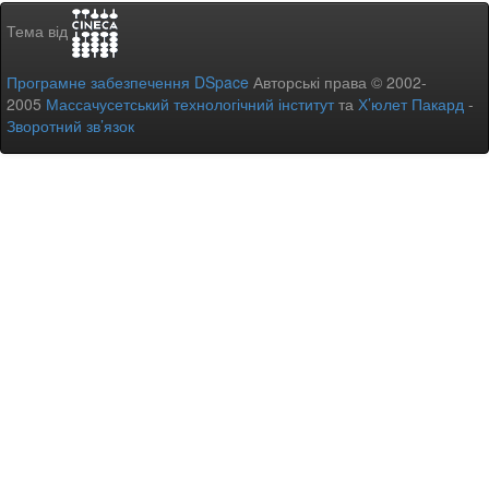
Тема від
Програмне забезпечення DSpace
Авторські права © 2002-
2005
Массачусетський технологічний інститут
та
Х’юлет Пакард
-
Зворотний зв’язок