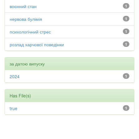
воєнний стан
1
нервова булімія
1
психологічний стрес
1
розлад харчової поведінки
1
за датою випуску
2024
1
Has File(s)
true
1