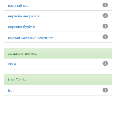
воєнний стан
1
нервова анорексія
1
нервова булімія
1
розлад харчової поведінки
1
за датою випуску
2024
1
Has File(s)
true
1