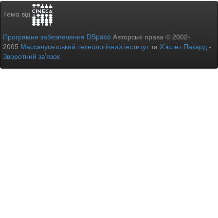
Тема від
Програмне забезпечення DSpace
Авторські права © 2002-
2005
Массачусетський технологічний інститут
та
Х’юлет Пакард
-
Зворотний зв’язок