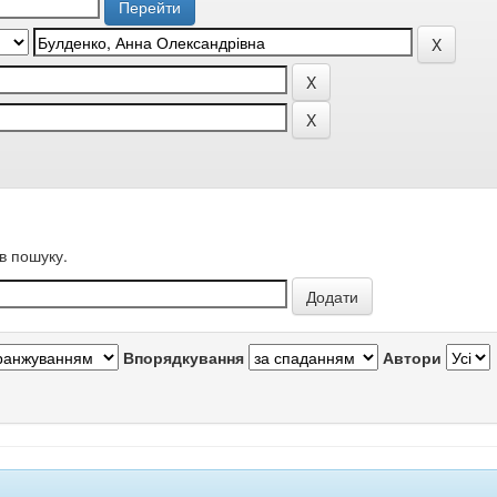
в пошуку.
Впорядкування
Автори