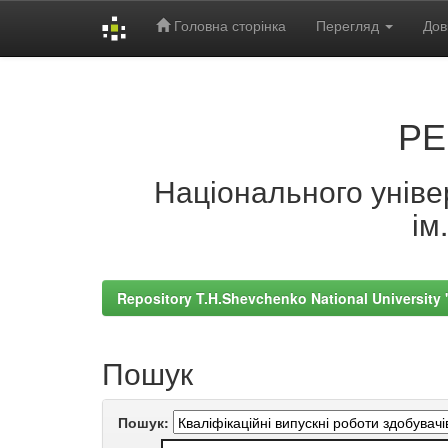
Головна сторінка
Перегляд
Дов
Skip
navigation
РЕ
Національного універ
ім
Repository T.H.Shevchenko National University
Пошук
Пошук: