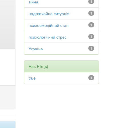
війна
1
надзвичайна ситуація
1
психоемоційний стан
1
психологічний стрес
1
Україна
1
Has File(s)
true
1