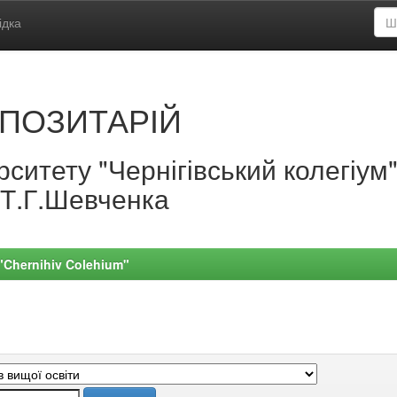
ідка
ПОЗИТАРІЙ
ситету "Чернігівський колегіум
.Т.Г.Шевченка
 "Chernihiv Colehium"