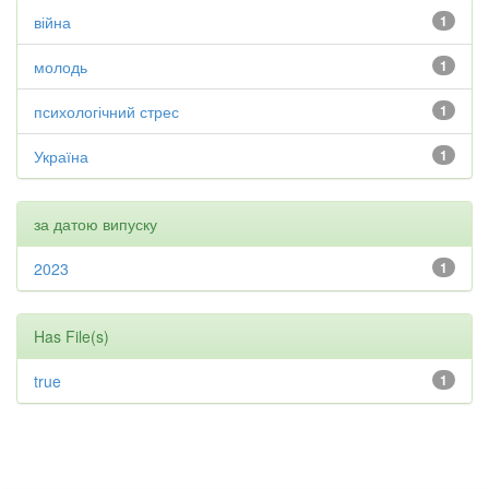
війна
1
молодь
1
психологічний стрес
1
Україна
1
за датою випуску
2023
1
Has File(s)
true
1