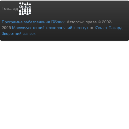
Тема від
Програмне забезпечення DSpace
Авторські права © 2002-
2005
Массачусетський технологічний інститут
та
Х’юлет Пакард
-
Зворотний зв’язок