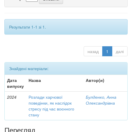
Результати 1-1 зі 1.
назад
1
далі
Знайдені матеріали:
Дата
Назва
Автор(и)
випуску
2024
Розлади харчової
Булденко, Анна
поведінки, як наслідок
Олександрівна
стресу під час воєнного
стану
Перегляд