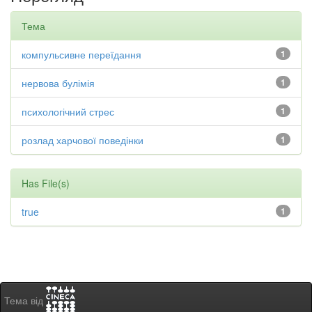
Тема
компульсивне переїдання
1
нервова булімія
1
психологічний стрес
1
розлад харчової поведінки
1
Has File(s)
true
1
Тема від