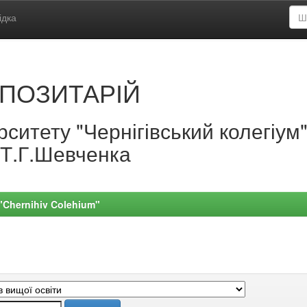
ідка
ПОЗИТАРІЙ
ситету "Чернігівський колегіум
.Т.Г.Шевченка
 "Chernihiv Colehium"