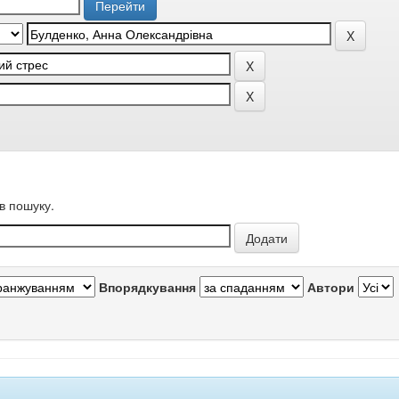
в пошуку.
Впорядкування
Автори