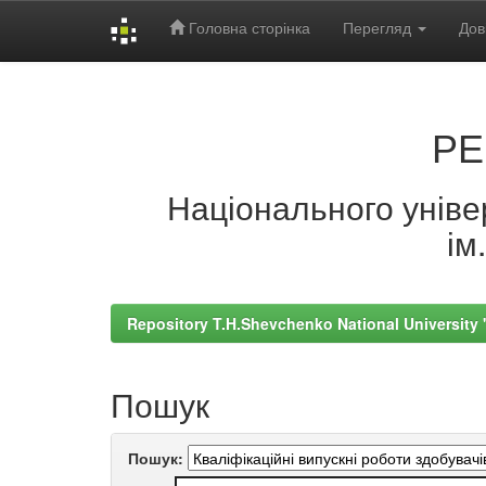
Головна сторінка
Перегляд
Дов
Skip
navigation
РЕ
Національного універ
ім
Repository T.H.Shevchenko National University
Пошук
Пошук: