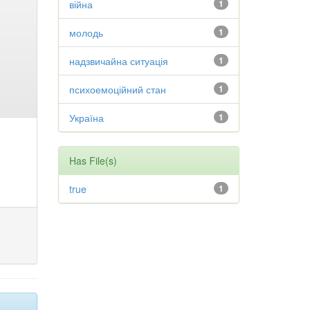
війна
1
молодь
1
надзвичайна ситуація
1
психоемоційний стан
1
Україна
1
Has File(s)
true
1