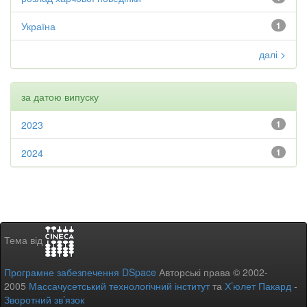
Україна
1
далі >
за датою випуску
2023
1
2024
1
Тема від
Програмне забезпечення DSpace
Авторські права © 2002-
2005
Массачусетський технологічний інститут
та
Х’юлет Пакард
-
Зворотний зв’язок