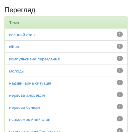
Перегляд
Тема
воєнний стан
1
війна
1
компульсивне переїдання
1
молодь
1
надзвичайна ситуація
1
нервова анорексія
1
нервова булімія
1
психоемоційний стан
1
розлад харчової поведінки
1