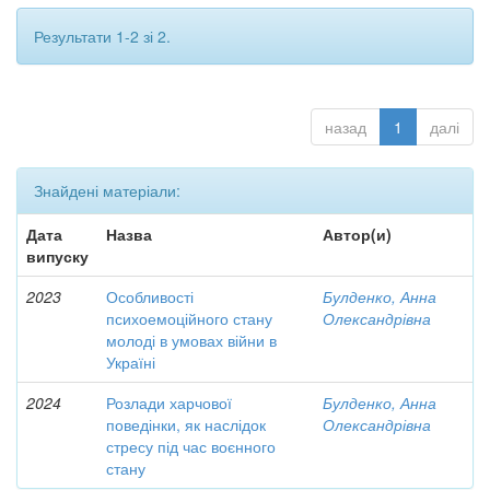
Результати 1-2 зі 2.
назад
1
далі
Знайдені матеріали:
Дата
Назва
Автор(и)
випуску
2023
Особливості
Булденко, Анна
психоемоційного стану
Олександрівна
молоді в умовах війни в
Україні
2024
Розлади харчової
Булденко, Анна
поведінки, як наслідок
Олександрівна
стресу під час воєнного
стану