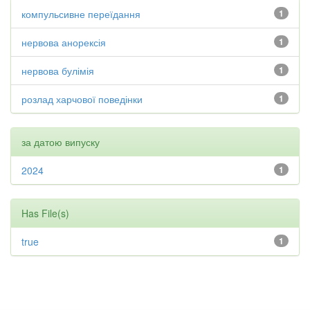
компульсивне переїдання
1
нервова анорексія
1
нервова булімія
1
розлад харчової поведінки
1
за датою випуску
2024
1
Has File(s)
true
1