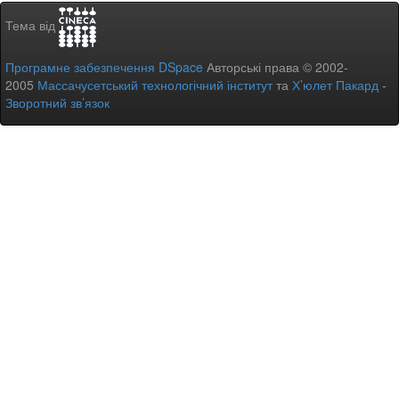
Тема від
Програмне забезпечення DSpace
Авторські права © 2002-
2005
Массачусетський технологічний інститут
та
Х’юлет Пакард
-
Зворотний зв’язок