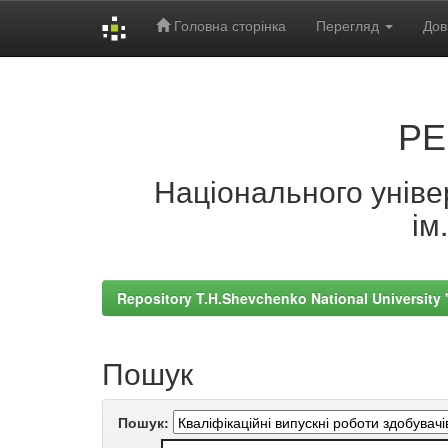
Головна сторінка
Перегляд
Дов
Skip
navigation
РЕ
Національного універ
ім
Repository T.H.Shevchenko National University
Пошук
Пошук: