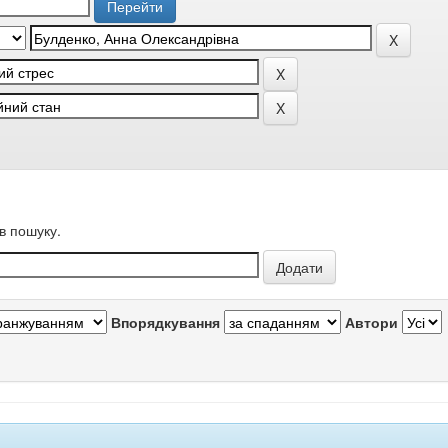
в пошуку.
Впорядкування
Автори