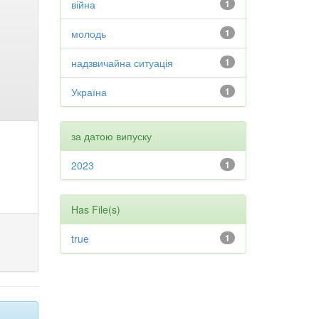
війна
1
молодь
1
надзвичайна ситуація
1
Україна
1
за датою випуску
2023
1
Has File(s)
true
1