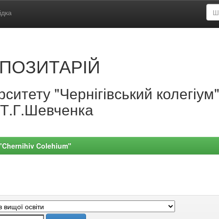
ідка
ПОЗИТАРІЙ
ситету "Чернігівський колегіум
.Т.Г.Шевченка
 "Chernihiv Colehium"