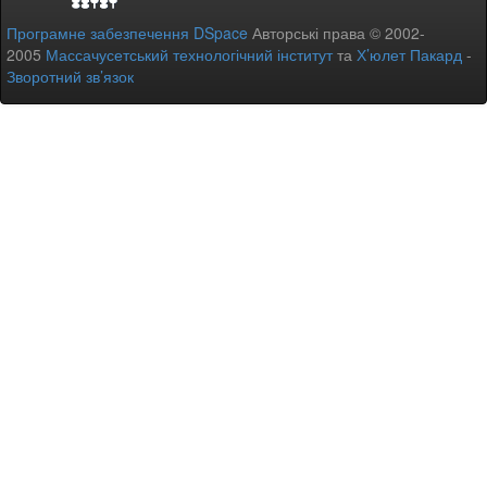
Програмне забезпечення DSpace
Авторські права © 2002-
2005
Массачусетський технологічний інститут
та
Х’юлет Пакард
-
Зворотний зв’язок