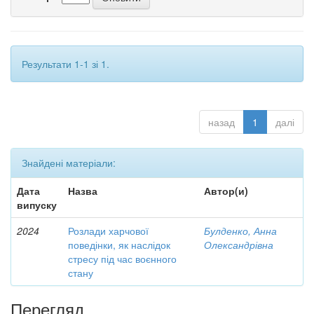
Результати 1-1 зі 1.
назад
1
далі
Знайдені матеріали:
Дата
Назва
Автор(и)
випуску
2024
Розлади харчової
Булденко, Анна
поведінки, як наслідок
Олександрівна
стресу під час воєнного
стану
Перегляд