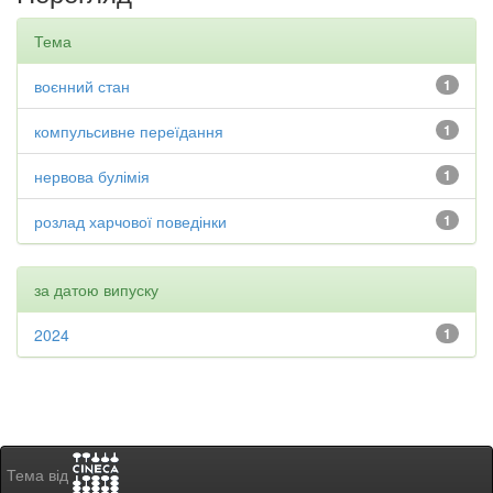
Тема
воєнний стан
1
компульсивне переїдання
1
нервова булімія
1
розлад харчової поведінки
1
за датою випуску
2024
1
Тема від