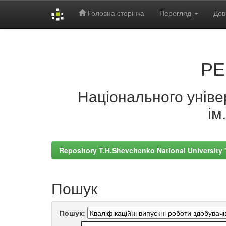
Головна сторінка
Перегляд
Дов
Skip
navigation
РЕ
Національного універ
ім
Repository T.H.Shevchenko National University
Пошук
Пошук: