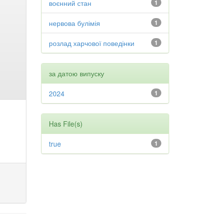
воєнний стан
1
нервова булімія
1
розлад харчової поведінки
1
за датою випуску
2024
1
Has File(s)
true
1