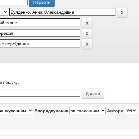
в пошуку.
Впорядкування
Автори