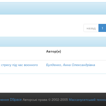
назад
1
Автор(и)
 стресу під час воєнного
Булденко, Анна Олександрівна
ечення DSpace
Авторські права © 2002-2005
Массачусетський технол