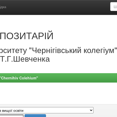
ідка
ПОЗИТАРІЙ
ситету "Чернігівський колегіум
.Т.Г.Шевченка
 "Chernihiv Colehium"