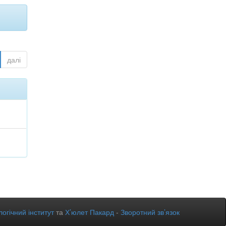
далі
огічний інститут
та
Х’юлет Пакард
-
Зворотний зв’язок