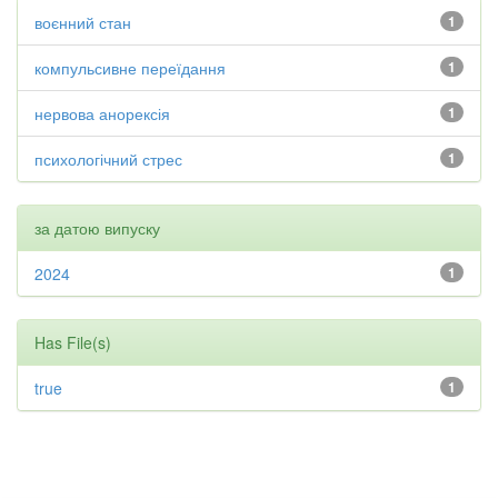
воєнний стан
1
компульсивне переїдання
1
нервова анорексія
1
психологічний стрес
1
за датою випуску
2024
1
Has File(s)
true
1