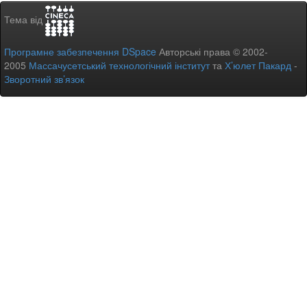
Тема від
Програмне забезпечення DSpace
Авторські права © 2002-
2005
Массачусетський технологічний інститут
та
Х’юлет Пакард
-
Зворотний зв’язок