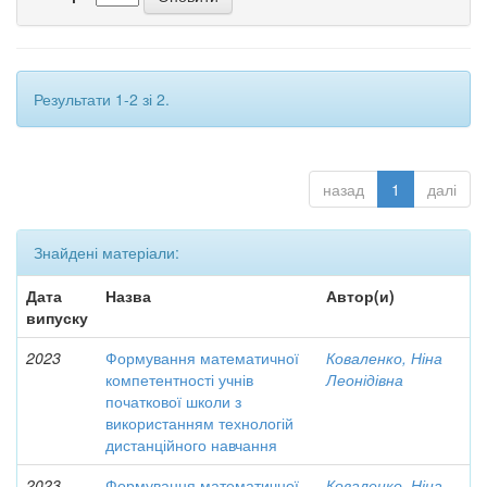
Результати 1-2 зі 2.
назад
1
далі
Знайдені матеріали:
Дата
Назва
Автор(и)
випуску
2023
Формування математичної
Коваленко, Ніна
компетентності учнів
Леонідівна
початкової школи з
використанням технологій
дистанційного навчання
2023
Формування математичної
Коваленко, Ніна