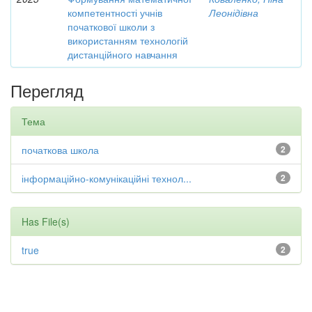
компетентності учнів
Леонідівна
початкової школи з
використанням технологій
дистанційного навчання
Перегляд
Тема
початкова школа
2
інформаційно-комунікаційні технол...
2
Has File(s)
true
2