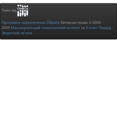
Тема від
Програмне забезпечення DSpace
Авторські права © 2002-
2005
Массачусетський технологічний інститут
та
Х’юлет Пакард
-
Зворотний зв’язок