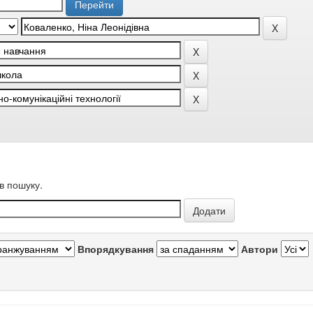
в пошуку.
Впорядкування
Автори