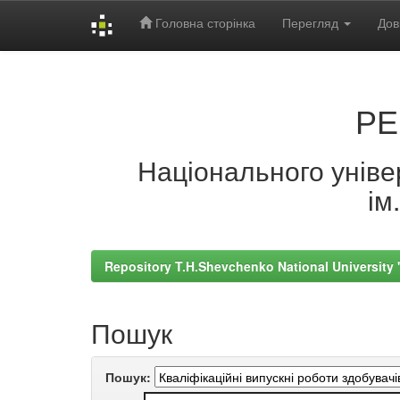
Головна сторінка
Перегляд
Дов
Skip
navigation
РЕ
Національного універ
ім
Repository T.H.Shevchenko National University
Пошук
Пошук: