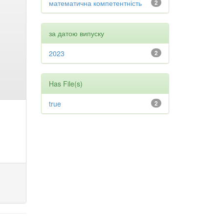
математична компетентність
2
за датою випуску
2023
2
Has File(s)
true
2