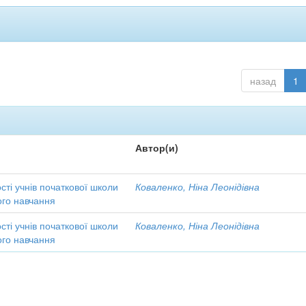
назад
1
Автор(и)
ті учнів початкової школи
Коваленко, Ніна Леонідівна
ого навчання
ті учнів початкової школи
Коваленко, Ніна Леонідівна
ого навчання