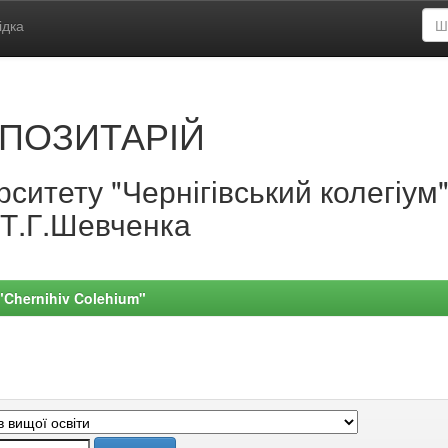
ідка
ПОЗИТАРІЙ
ситету "Чернігівський колегіум
.Т.Г.Шевченка
 "Chernihiv Colehium"