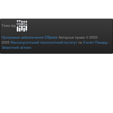
Тема від
Програмне забезпечення DSpace
Авторські права © 2002-
2005
Массачусетський технологічний інститут
та
Х’юлет Пакард
-
Зворотний зв’язок