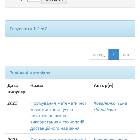
Результати 1-2 зі 2.
назад
1
далі
Знайдені матеріали:
Дата
Назва
Автор(и)
випуску
2023
Формування математичної
Коваленко, Ніна
компетентності учнів
Леонідівна
початкової школи з
використанням технологій
дистанційного навчання
2023
Формування математичної
Коваленко, Ніна