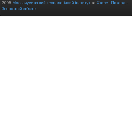
2005
Массачусетський технологічний інститут
та
Х’юлет Пакард
-
Зворотний зв’язок