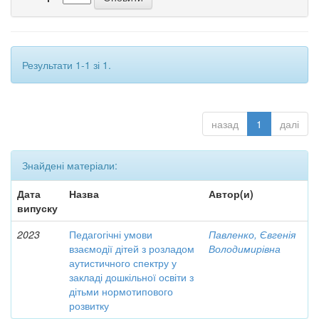
Результати 1-1 зі 1.
назад
1
далі
Знайдені матеріали:
Дата
Назва
Автор(и)
випуску
2023
Педагогічні умови
Павленко, Євгенія
взаємодії дітей з розладом
Володимирівна
аутистичного спектру у
закладі дошкільної освіти з
дітьми нормотипового
розвитку