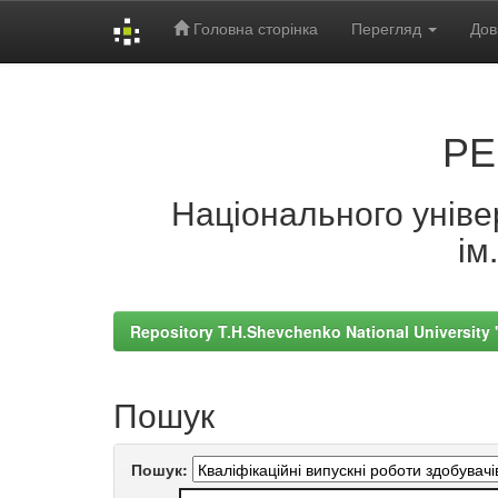
Головна сторінка
Перегляд
Дов
Skip
navigation
РЕ
Національного універ
ім
Repository T.H.Shevchenko National University
Пошук
Пошук: