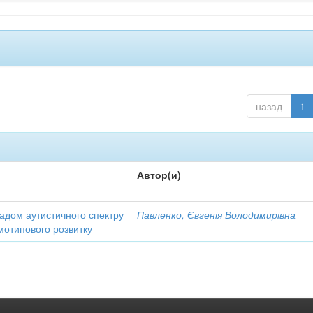
назад
1
Автор(и)
зладом аутистичного спектру
Павленко, Євгенія Володимирівна
рмотипового розвитку