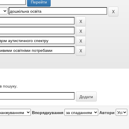
в пошуку.
Впорядкування
Автори