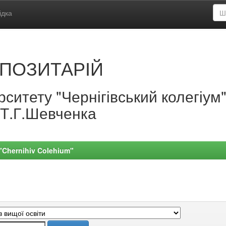
ідка
ПОЗИТАРІЙ
ситету "Чернігівський колегіум
.Т.Г.Шевченка
 "Chernihiv Colehium"