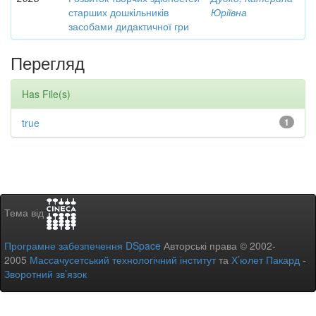
старших дошкільників
Юріївна
засобами дидактичної гри
Перегляд
Has File(s)
true
1
Тема від
Програмне забезпечення DSpace
Авторські права © 2002-
2005
Массачусетський технологічний інститут
та
Х’юлет Пакард
-
Зворотний зв’язок