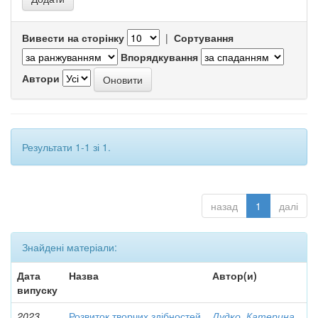
Вивести на сторінку
|
Сортування
Впорядкування
Автори
Результати 1-1 зі 1.
назад
1
далі
Знайдені матеріали:
Дата
Назва
Автор(и)
випуску
2023
Розвиток творчих здібностей
Дудко, Катерина