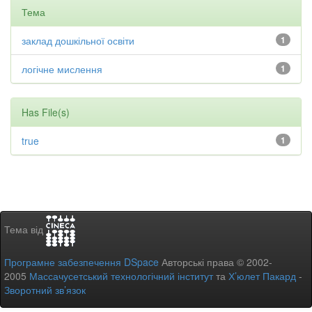
Тема
заклад дошкільної освіти
1
логічне мислення
1
Has File(s)
true
1
Тема від
Програмне забезпечення DSpace
Авторські права © 2002-
2005
Массачусетський технологічний інститут
та
Х’юлет Пакард
-
Зворотний зв’язок