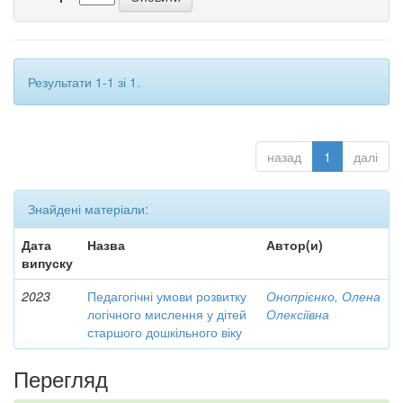
Результати 1-1 зі 1.
назад
1
далі
Знайдені матеріали:
Дата
Назва
Автор(и)
випуску
2023
Педагогічні умови розвитку
Онопрієнко, Олена
логічного мислення у дітей
Олексіївна
старшого дошкільного віку
Перегляд