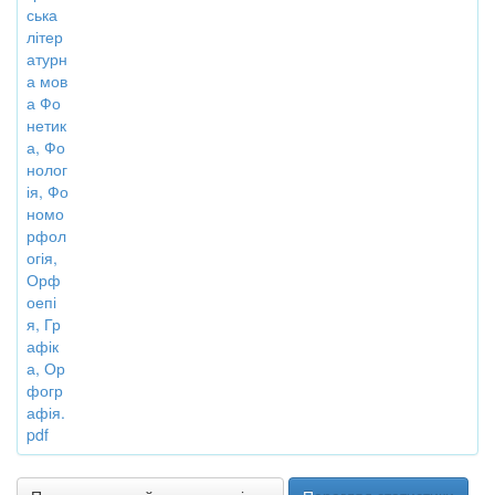
ська
літер
атурн
а мов
а Фо
нетик
а, Фо
нолог
ія, Фо
номо
рфол
огія,
Орф
оепі
я, Гр
афік
а, Ор
фогр
афія.
pdf