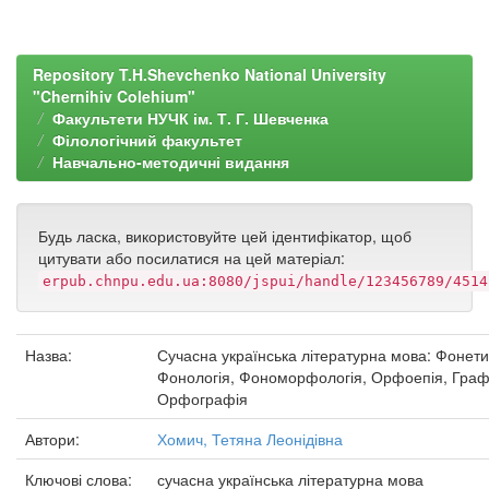
Repository T.H.Shevchenko National University
"Chernihiv Colehium"
Факультети НУЧК ім. Т. Г. Шевченка
Філологічний факультет
Навчально-методичні видання
Будь ласка, використовуйте цей ідентифікатор, щоб
цитувати або посилатися на цей матеріал:
erpub.chnpu.edu.ua:8080/jspui/handle/123456789/4514
Назва:
Сучасна українська літературна мова: Фонети
Фонологія, Фономорфологія, Орфоепія, Граф
Орфографія
Автори:
Хомич, Тетяна Леонідівна
Ключові слова:
сучасна українська літературна мова