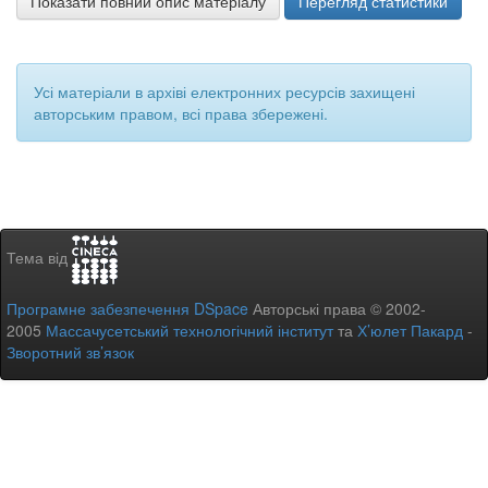
Показати повний опис матеріалу
Перегляд статистики
Усі матеріали в архіві електронних ресурсів захищені
авторським правом, всі права збережені.
Тема від
Програмне забезпечення DSpace
Авторські права © 2002-
2005
Массачусетський технологічний інститут
та
Х’юлет Пакард
-
Зворотний зв’язок