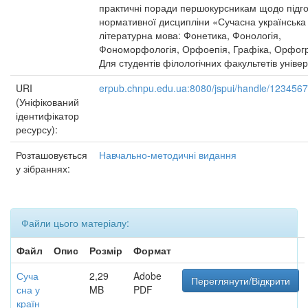
практичні поради першокурсникам щодо підго
нормативної дисципліни «Сучасна українська
літературна мова: Фонетика, Фонологія,
Фономорфологія, Орфоепія, Графіка, Орфог
Для студентів філологічних факультетів універ
URI
erpub.chnpu.edu.ua:8080/jspui/handle/123456
(Уніфікований
ідентифікатор
ресурсу):
Розташовується
Навчально-методичні видання
у зібраннях:
Файли цього матеріалу:
Файл
Опис
Розмір
Формат
Суча
2,29
Adobe
Переглянути/Відкрити
сна у
MB
PDF
країн