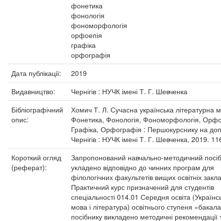
фонетика
фонологія
фономорфологія
орфоепія
графіка
орфографія
Дата публікації:
2019
Видавництво:
Чернігів : НУЧК імені Т. Г. Шевченка
Бібліографічний
Хомич Т. Л. Сучасна українська літературна м
опис:
Фонетика, Фонологія, Фономорфологія, Орфо
Графіка, Орфографія : Першокурснику на доп
Чернігів : НУЧК імені Т. Г. Шевченка, 2019. 116
Короткий огляд
Запропонований навчально-методичний посі
(реферат):
укладено відповідно до чинних програм для
філологічних факультетів вищих освітніх закла
Практичний курс призначений для студентів
спеціальності 014.01 Середня освіта (Українс
мова і література) освітнього ступеня «бакала
посібнику викладено методичні рекомендації 