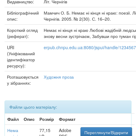
Видавництво:
Літ. Чернігів
Бібліографічний
Мамчич О. Б. Немає ні кінця ні краю: поезії. Лі
опис:
Чернігів. 2005. № 2(30). С. 16–20.
Короткий огляд
Немає ні кінця ні краю Любові жадібній людські
(реферат):
знову весни зустрічаєм, Забувши про туман гірк
URI
erpub.chnpu.edu.ua:8080/jspui/handle/123456
(Уніфікований
ідентифікатор
ресурсу):
Розташовується
Художня проза
у зібраннях:
Файли цього матеріалу:
Файл
Опис
Розмір
Формат
Нема
77,15
Adobe
Переглянути/Відкрити