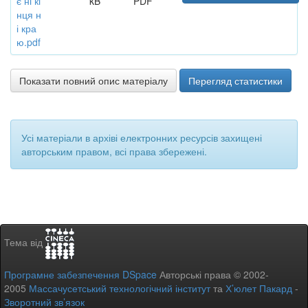
є ні кі
kB
PDF
нця н
і кра
ю.pdf
Показати повний опис матеріалу
Перегляд статистики
Усі матеріали в архіві електронних ресурсів захищені
авторським правом, всі права збережені.
Тема від
Програмне забезпечення DSpace
Авторські права © 2002-
2005
Массачусетський технологічний інститут
та
Х’юлет Пакард
-
Зворотний зв’язок