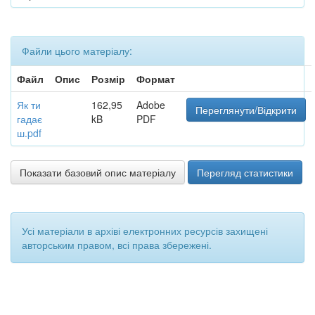
Файли цього матеріалу:
Файл
Опис
Розмір
Формат
Як ти
162,95
Adobe
Переглянути/Відкрити
гадає
kB
PDF
ш.pdf
Показати базовий опис матеріалу
Перегляд статистики
Усі матеріали в архіві електронних ресурсів захищені
авторським правом, всі права збережені.