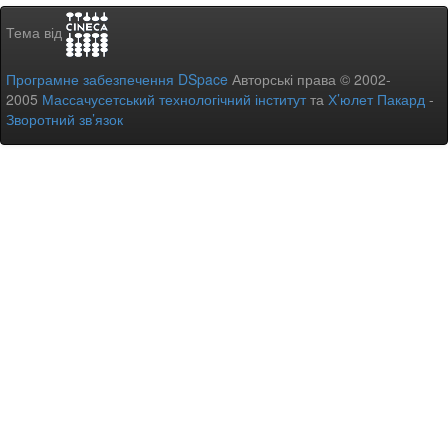
Тема від
Програмне забезпечення DSpace
Авторські права © 2002-
2005
Массачусетський технологічний інститут
та
Х’юлет Пакард
-
Зворотний зв’язок