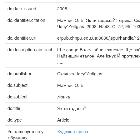
dc.date.issued
2008
dc.identifier.citation
Мамчич О. Б. Як ти гадаєш? : лірика. С
Часу*Zeitglas. 2008. № 48. С. 72, 95, 103
dc.identifier.uri
erpub.chnpu.edu.ua:8080/jspui/handle/
dc.description.abstract
Щ е сонце Волелюбне і запекле, Ще ваб
Найвищий еталон, Але існує Й протиле
......
dc.publisher
Склянка Часу*Zeitglas
dc.subject
Мамчич О. Б.
dc.subject
лірика
dc.title
Як ти гадаєш?
dc.type
Article
Розташовується у
Художня проза
зібраннях: