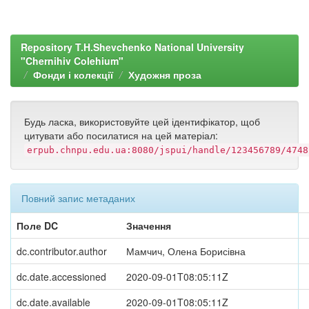
Repository T.H.Shevchenko National University
"Chernihiv Colehium"
Фонди і колекції
Художня проза
Будь ласка, використовуйте цей ідентифікатор, щоб
цитувати або посилатися на цей матеріал:
erpub.chnpu.edu.ua:8080/jspui/handle/123456789/4748
Повний запис метаданих
Поле DC
Значення
dc.contributor.author
Мамчич, Олена Борисівна
dc.date.accessioned
2020-09-01T08:05:11Z
dc.date.available
2020-09-01T08:05:11Z