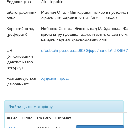
Видавництво:
Літ. Чернігів
Бібліографічний
Мамчич О. Б. «Мій караван пливе в пустелях ві
опис:
лірика. Літ. Чернігів. 2014. № 2. С. 40–43.
Короткий огляд
Небесна Сотня... Вічність над Майданом... Ж
(реферат):
крила вітру і дощів... Бажали жити, слави не 
не чули серцем красномовних слів...
URI
erpub.chnpu.edu.ua:8080/jspui/handle/123456
(Уніфікований
ідентифікатор
ресурсу):
Розташовується
Художня проза
у зібраннях:
Файли цього матеріалу:
Файл
Опис
Розмір
Формат