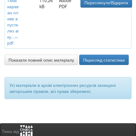
«Мій
110,26
Adobe
Переглянути/Відкрити
карав
kB
PDF
ан пл
иве в
пусте
лях ві
ку...».
pdf
Показати повний опис матеріалу
Перегляд статистики
Усі матеріали в архіві електронних ресурсів захищені
авторським правом, всі права збережені.
Тема від