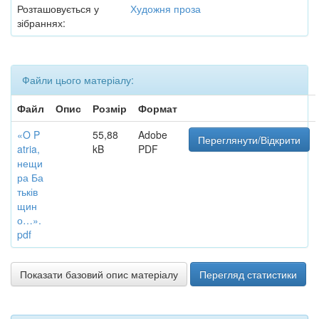
Розташовується у
Художня проза
зібраннях:
Файли цього матеріалу:
Файл
Опис
Розмір
Формат
«O P
55,88
Adobe
Переглянути/Відкрити
atria,
kB
PDF
нещи
ра Ба
тьків
щин
о…».
pdf
Показати базовий опис матеріалу
Перегляд статистики