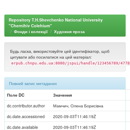
Repository T.H.Shevchenko National University
"Chernihiv Colehium"
Фонди і колекції
Художня проза
Будь ласка, використовуйте цей ідентифікатор, щоб
цитувати або посилатися на цей матеріал:
erpub.chnpu.edu.ua:8080/jspui/handle/123456789/4778
Повний запис метаданих
Поле DC
Значення
dc.contributor.author
Мамчич, Олена Борисівна
dc.date.accessioned
2020-09-03T11:46:19Z
dc.date.available
2020-09-03T11:46:19Z