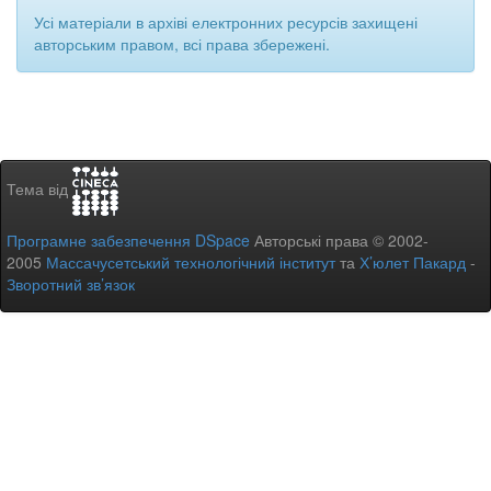
Усі матеріали в архіві електронних ресурсів захищені
авторським правом, всі права збережені.
Тема від
Програмне забезпечення DSpace
Авторські права © 2002-
2005
Массачусетський технологічний інститут
та
Х’юлет Пакард
-
Зворотний зв’язок