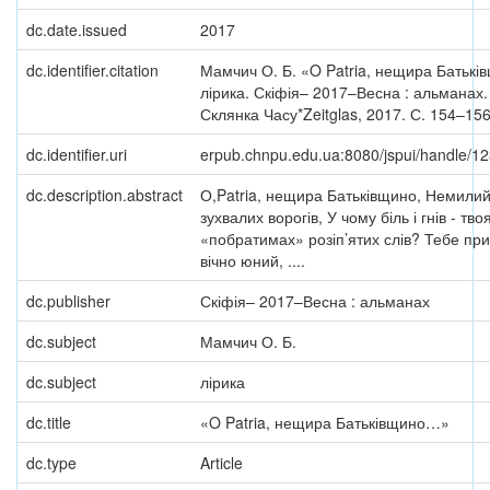
dc.date.issued
2017
dc.identifier.citation
Мамчич О. Б. «O Patria, нещира Батькі
лірика. Скіфія– 2017–Весна : альманах. 
Склянка Часу*Zeitglas, 2017. С. 154–156
dc.identifier.uri
erpub.chnpu.edu.ua:8080/jspui/handle/
dc.description.abstract
О,Patria, нещира Батьківщино, Немилий
зухвалих ворогів, У чому біль і гнів - тв
«побратимах» розіп’ятих слів? Тебе пр
вічно юний, ....
dc.publisher
Скіфія– 2017–Весна : альманах
dc.subject
Мамчич О. Б.
dc.subject
лірика
dc.title
«O Patria, нещира Батьківщино…»
dc.type
Article