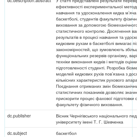
dc.description.abstract
У статті представлені результати переві
ефективності експериментальної метод
навчання та удосконалення кидка м’яча
баскетболі, студентів факультету фізичн
виховання за допомогою біомеханічного
статистичного контролю. Досягнення в
результатів в процесі навчання та удос
кидковим рухам в баскетболі вимагає п
закономірностей, що зумовлюють збіл
функціональних резервів організму, вар
техніки виконання кидків і методів оцінк
підготовленості студенті. Розробка біом
моделей кидкових рухів пов’язана з до
кількісних характеристик рухового апара
Поєднання отриманих змін біомеханічн
статистичних показників дозволяє значн
прискорити процес фахової підготовки с
факультету фізичного виховання.
dc.publisher
Вісник Чернігівського національного пед
університету імені Т. Г. Шевченка
dc.subject
баскетбол