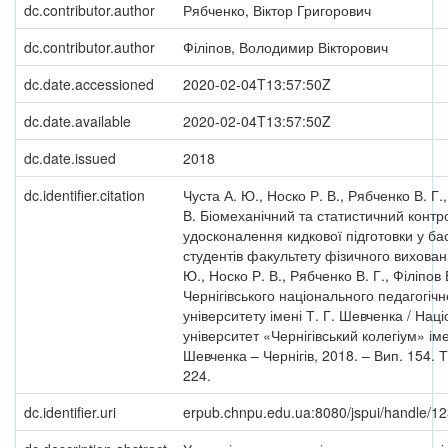
dc.contributor.author
Рябченко, Віктор Григорович
dc.contributor.author
Філіпов, Володимир Вікторович
dc.date.accessioned
2020-02-04T13:57:50Z
dc.date.available
2020-02-04T13:57:50Z
dc.date.issued
2018
dc.identifier.citation
Чуста А. Ю., Носко Р. В., Рябченко В. Г.,
В. Біомеханічний та статистичний конт
удосконалення кидкової підготовки у ба
студентів факультету фізичного вихован
Ю., Носко Р. В., Рябченко В. Г., Філіпов В
Чернігівського національного педагогічн
університету імені Т. Г. Шевченка / Нац
університет «Чернігівський колегіум» іме
Шевченка – Чернігів, 2018. – Вип. 154. Т
224.
dc.identifier.uri
erpub.chnpu.edu.ua:8080/jspui/handle/1