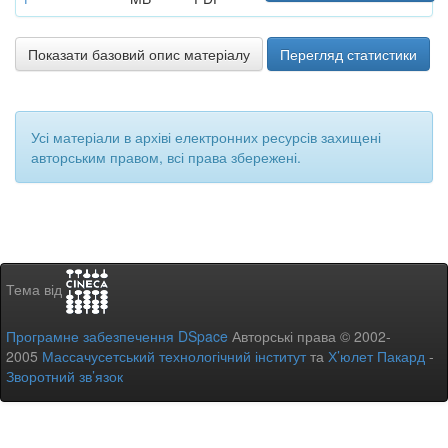
Показати базовий опис матеріалу
Перегляд статистики
Усі матеріали в архіві електронних ресурсів захищені
авторським правом, всі права збережені.
Тема від
Програмне забезпечення DSpace
Авторські права © 2002-
2005
Массачусетський технологічний інститут
та
Х’юлет Пакард
-
Зворотний зв’язок