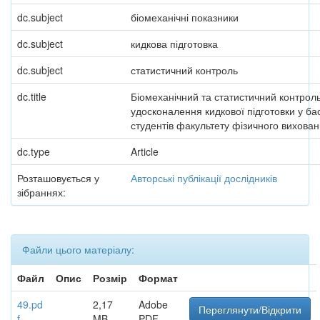
dc.subject
біомеханічні показники
dc.subject
кидкова підготовка
dc.subject
статистичний контроль
dc.title
Біомеханічний та статистичний контрол
удосконалення кидкової підготовки у ба
студентів факультету фізичного вихова
dc.type
Article
Розташовується у
Авторські публікації дослідників
зібраннях:
Файли цього матеріалу:
Файл
Опис
Розмір
Формат
49.pd
2,17
Adobe
Переглянути/Відкрити
f
MB
PDF