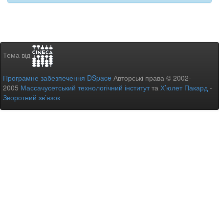
Тема від
Програмне забезпечення DSpace
Авторські права © 2002-
2005
Массачусетський технологічний інститут
та
Х’юлет Пакард
-
Зворотний зв’язок