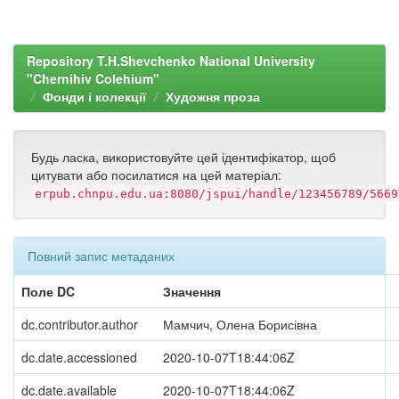
Repository T.H.Shevchenko National University
"Chernihiv Colehium"
Фонди і колекції
Художня проза
Будь ласка, використовуйте цей ідентифікатор, щоб
цитувати або посилатися на цей матеріал:
erpub.chnpu.edu.ua:8080/jspui/handle/123456789/5669
Повний запис метаданих
Поле DC
Значення
dc.contributor.author
Мамчич, Олена Борисівна
dc.date.accessioned
2020-10-07T18:44:06Z
dc.date.available
2020-10-07T18:44:06Z