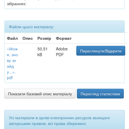
зібраннях:
Файли цього матеріалу:
Файл
Опис
Розмір
Формат
«Мож
50,51
Adobe
Переглянути/Відкрити
е, зно
kB
PDF
ву зн
айд
у...».
pdf
Показати базовий опис матеріалу
Перегляд статистики
Усі матеріали в архіві електронних ресурсів захищені
авторським правом, всі права збережені.