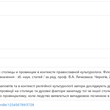
п столицы и провинции в контексте православной культурологи. Філ
начення : зб. наук. статей / за ред. проф. В.А. Личковаха. Чернігів, 
повітів та в контексті релігійної культурології автори досліджують д
ровінції на столицю та духовні фактори занепаду тої чи іншої сто
о провінціалізму, коли людство виявлється випадковою пісчинкою в
andle/123456789/5728