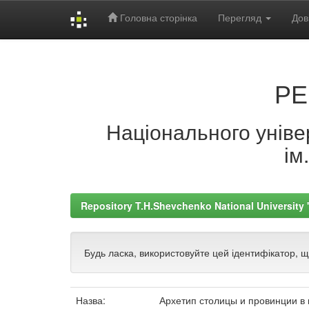
Головна сторінка
Перегляд
Дов
Skip
navigation
РЕ
Національного універ
ім
Repository T.H.Shevchenko National University
Будь ласка, використовуйте цей ідентифікатор, 
Назва:
Архетип столицы и провинции в 