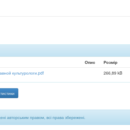
Опис
Розмір
авной культурологи.pdf
266,89 kB
тистики
щені авторським правом, всі права збережені.