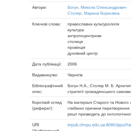
Автори:
Богун, Микола Олександрович
Столяр, Марина Борисівна
Ключові слова:
православна культурологія
культура
антропоцентризм
столиця
провінція
духовний центр
Дата публікації:
2006
Видавництво:
Чернігів
Бібліографічний
Богун Н.А., Столяр М. Б. Архети
опис:
стратегії громадянського самовиз
Короткий огляд
На матеріалі Старого та Нового за
(реферат):
глибинні причини перетворення п
решт призводить до онтологічног
URI
erpub.chnpu.edu.ua:8080/jspui/h
(Уніфікований