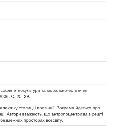
ософія етнокультури та морально-естетичні
2006. С. 25–29.
іалектику столиці і провінції. Зокрема йдеться про
лиці. Автори вважають, що антропоцентризм в решті
 безмежних просторах всесвіту.