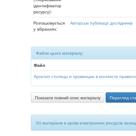
ідентифікатор
ресурсу):
Розташовується
Авторські публікації дослідників
у зібраннях:
Файли цього матеріалу:
Файл
Архетип столицы и провинции в контексте правосл
Показати повний опис матеріалу
Перегляд ста
Усі матеріали в архіві електронних ресурсів захи