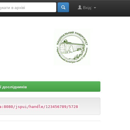
Вхід:
"
ї дослідників
a:8080/jspui/handle/123456789/5728