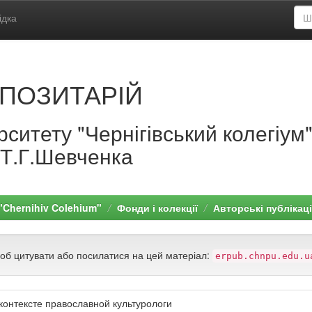
ідка
ПОЗИТАРІЙ
ситету "Чернігівський колегіум
.Т.Г.Шевченка
 "Chernihiv Colehium"
Фонди і колекції
Авторські публікаці
щоб цитувати або посилатися на цей матеріал:
erpub.chnpu.edu.u
контексте православной культурологи