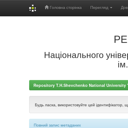
Головна сторінка
Перегляд
Дов
Skip
navigation
РЕ
Національного універ
ім
Repository T.H.Shevchenko National University
Будь ласка, використовуйте цей ідентифікатор, 
Повний запис метаданих