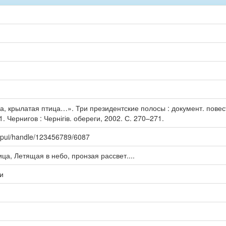
, крылатая птица…». Три президентские полосы : документ. повесть.
1. Чернигов : Чернігів. обереги, 2002. С. 270–271.
spui/handle/123456789/6087
ца, Летящая в небо, пронзая рассвет....
ги