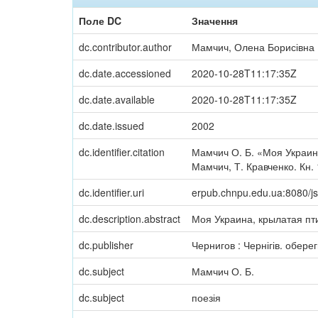
Поле DC
Значення
dc.contributor.author
Мамчич, Олена Борисівна
dc.date.accessioned
2020-10-28T11:17:35Z
dc.date.available
2020-10-28T11:17:35Z
dc.date.issued
2002
dc.identifier.citation
Мамчич О. Б. «Моя Украина
Мамчич, Т. Кравченко. Кн. 
dc.identifier.uri
erpub.chnpu.edu.ua:8080/j
dc.description.abstract
Моя Украина, крылатая пти
dc.publisher
Чернигов : Чернігів. обере
dc.subject
Мамчич О. Б.
dc.subject
поезія