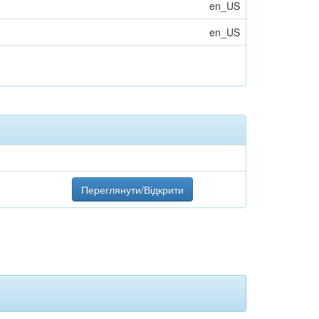
en_US
en_US
Переглянути/Відкрити