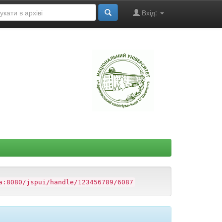
Вхід:
"
a:8080/jspui/handle/123456789/6087