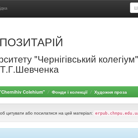
ідка
ПОЗИТАРІЙ
ситету "Чернігівський колегіум
.Т.Г.Шевченка
 "Chernihiv Colehium"
Фонди і колекції
Художня проза
щоб цитувати або посилатися на цей матеріал:
erpub.chnpu.edu.u