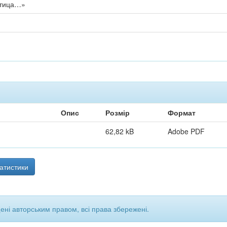
птица…»
Опис
Розмір
Формат
62,82 kB
Adobe PDF
атистики
щені авторським правом, всі права збережені.