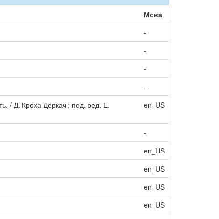
Мова
-
-
-
-
 / Д. Кроха-Деркач ; под. ред. Е.
en_US
-
en_US
en_US
en_US
en_US