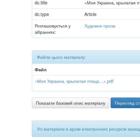
dc.title
«Моя Украина, крылатая 
dc.type
Article
Розташовується у
Художня проза
зібраннях:
Файли цього матеріалу:
Файл
«Моя Украина, крылатая птица…».pdf
Показати базовий опис матеріалу
Перегляд ст
Усі матеріали в архіві електронних ресурсів захи