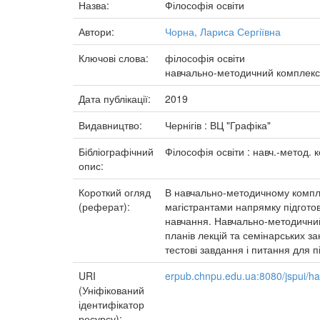
Назва:
Філософія освіти
Автори:
Чорна, Лариса Сергіївна
Ключові слова:
філософія освіти
навчально-методичний комплекс
Дата публікації:
2019
Видавництво:
Чернігів : ВЦ "Графіка"
Бібліографічний
Філософія освіти : навч.-метод. к
опис:
Короткий огляд
В навчально-методичному компле
(реферат):
магістрантами напрямку підготов
навчання. Навчально-методичний 
планів лекцій та семінарських з
тестові завдання і питання для 
URI
erpub.chnpu.edu.ua:8080/jspui/h
(Уніфікований
ідентифікатор
ресурсу):