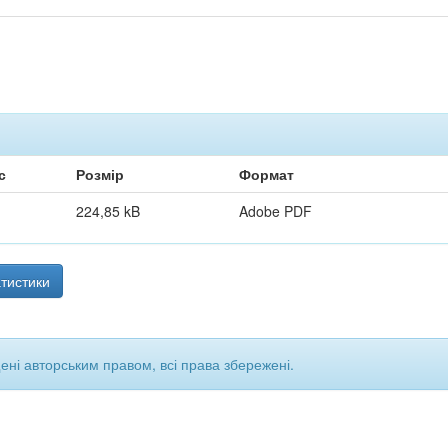
с
Розмір
Формат
224,85 kB
Adobe PDF
тистики
щені авторським правом, всі права збережені.