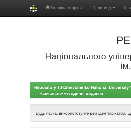
Головна сторінка
Перегляд
Дов
Skip
navigation
РЕ
Національного універ
ім
Repository T.H.Shevchenko National University
Навчально-методичні видання
Будь ласка, використовуйте цей ідентифікатор, 