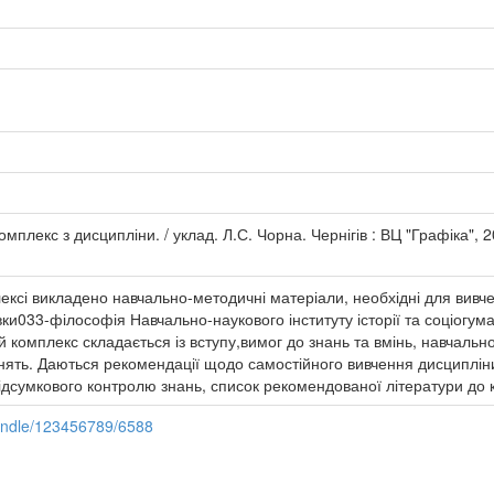
омплекс з дисципліни. / уклад. Л.С. Чорна. Чернігів : ВЦ "Графіка", 2
ксі викладено навчально-методичні матеріали, необхідні для вивче
ки033-філософія Навчально-наукового інституту історії та соціогум
комплекс складається із вступу,вимог до знань та вмінь, навчальн
анять. Даються рекомендації щодо самостійного вивчення дисципліни,
підсумкового контролю знань, список рекомендованої літератури до к
andle/123456789/6588