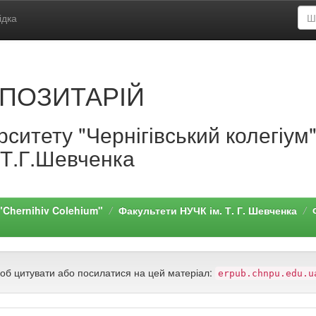
ідка
ПОЗИТАРІЙ
ситету "Чернігівський колегіум
.Т.Г.Шевченка
 "Chernihiv Colehium"
Факультети НУЧК ім. Т. Г. Шевченка
щоб цитувати або посилатися на цей матеріал:
erpub.chnpu.edu.u