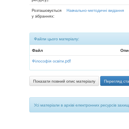
Розташовується
Навчально-методичні видання
у зібраннях:
Файли цього матеріалу:
Файл
Опи
Філософія освіти.pdf
Показати повний опис матеріалу
Перегляд ста
Усі матеріали в архіві електронних ресурсів захи