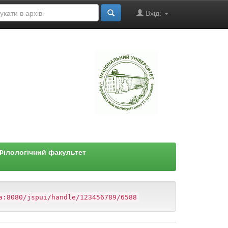
Вхід:
"
Філологічний факультет
a:8080/jspui/handle/123456789/6588