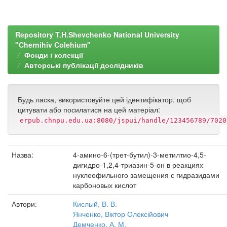
Repository T.H.Shevchenko National University
"Chernihiv Colehium"
Фонди і колекції
Авторські публікації дослідників
Будь ласка, використовуйте цей ідентифікатор, щоб
цитувати або посилатися на цей матеріал:
erpub.chnpu.edu.ua:8080/jspui/handle/123456789/7020
Назва:
4-амино-6-(трет-бутил)-3-метилтио-4,5-
дигидро-1,2,4-триазин-5-он в реакциях
нуклеофильного замещения с гидразидами
карбоновых кислот
Автори:
Кислый, В. В.
Янченко, Віктор Олексійович
Демченко, А. М.