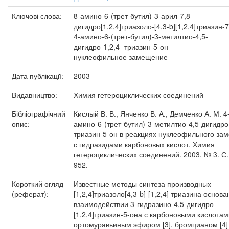
Ключові слова:
8-амино-6-(трет-бутил)-3-арил-7,8-
дигидро[1,2,4]триазоло-[4,3-b][1,2,4]триазин-
4-амино-6-(трет-бутил)-3-метилтио-4,5-
дигидро-1,2,4- триазин-5-он
нуклеофильное замещение
Дата публікації:
2003
Видавництво:
Химия гетероциклических соединений
Бібліографічний
Кислый В. В., Янченко В. А., Демченко А. М. 4
опис:
амино-6-(трет-бутил)-3-метилтио-4,5-дигидро-
триазин-5-он в реакциях нуклеофильного за
с гидразидами карбоновых кислот. Химия
гетероциклических соединений. 2003. № 3. С.
952.
Короткий огляд
Известные методы синтеза производных
(реферат):
[1,2,4]триазоло[4,3-b]-[1,2,4] триазина основ
взаимодействии 3-гидразино-4,5-дигидро-
[1,2,4]триазин-5-она с карбоновыми кислотами 
ортомуравьиным эфиром [3], бромцианом [4]