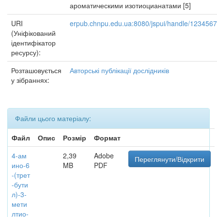
ароматическими изотиоцианатами [5]
URI
erpub.chnpu.edu.ua:8080/jspui/handle/123456
(Уніфікований
ідентифікатор
ресурсу):
Розташовується
Авторські публікації дослідників
у зібраннях:
Файли цього матеріалу:
Файл
Опис
Розмір
Формат
4-ам
2,39
Adobe
Переглянути/Відкрити
ино-6
MB
PDF
-(трет
-бути
л)-3-
мети
лтио-