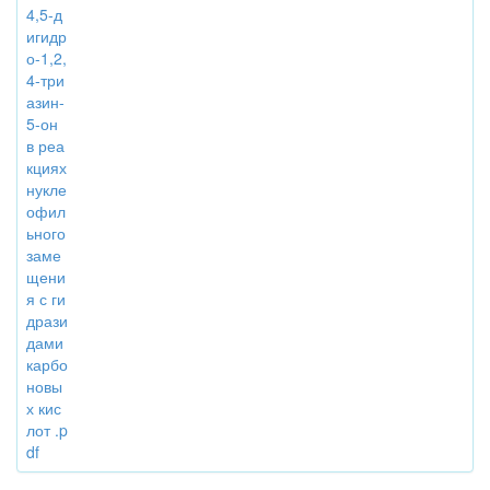
4,5-д
игидр
о-1,2,
4-три
азин-
5-он
в реа
кциях
нукле
офил
ьного
заме
щени
я с ги
дрази
дами
карбо
новы
х кис
лот .p
df