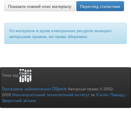
Показати повний опис матеріалу
Перегляд статистики
Усі матеріали в архіві електронних ресурсів захищені
авторським правом, всі права збережені.
Тема від
Програмне забезпечення DSpace
Авторські права © 2002-
2005
Массачусетський технологічний інститут
та
Х’юлет Пакард
-
Зворотний зв’язок