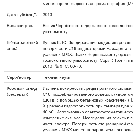
мицеллярная жидкостная хроматография (М
Дата публікації:
2013
Видавництво:
Вісник Чернігівського державного технологічн
університету
Бібліографічний
Купчик Е. Ю. Зондирование модифицированн
опис:
поверхности С18 индикаторами Райхардта в
условиях МЖХ. Вісник Чернігівського державн
технологічного університету. Серія : Технічні 
2013. № 3. С. 68-73.
Серія/номер:
Технічні науки;
Короткий огляд
Изучена полярность среды привитого силика
(реферат):
С18, модифицированного додецилсульфатом
(ДСН), с помощью бетаиновых красителей (II, V
XI) разной гидрофобности при температуре 
40 оС. Использовано спектрофотометрическ
измерение сигнала. Исследования велись в 
части спектра. Поверхность стационарной фа
условиях МЖХ менее полярна, чем поверхно