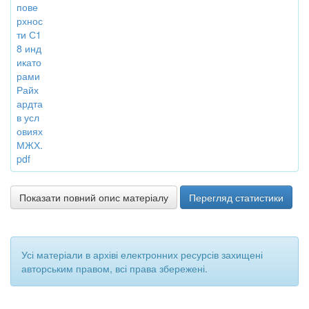
пове
рхнос
ти С1
8 инд
икато
рами
Райх
ардта
в усл
овиях
МЖХ.
pdf
Показати повний опис матеріалу
Перегляд статистики
Усі матеріали в архіві електронних ресурсів захищені
авторським правом, всі права збережені.