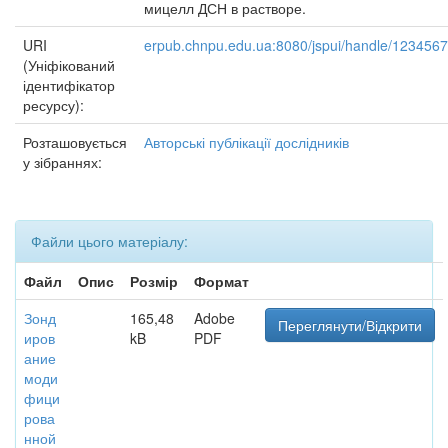
мицелл ДСН в растворе.
URI
erpub.chnpu.edu.ua:8080/jspui/handle/123456
(Уніфікований
ідентифікатор
ресурсу):
Розташовується
Авторські публікації дослідників
у зібраннях:
Файли цього матеріалу:
Файл
Опис
Розмір
Формат
Зонд
165,48
Adobe
Переглянути/Відкрити
иров
kB
PDF
ание
моди
фици
рова
нной