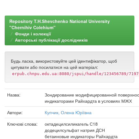
Repository T.H.Shevchenko National University
"Chernihiv Colehium"
Фонди і колекції
Авторські публікації дослідників
Будь ласка, використовуйте цей ідентифікатор, щоб
цитувати або посилатися на цей матеріал:
erpub.chnpu.edu.ua:8080/jspui/handle/123456789/7197
Назва:
Зондирование модифицированной поверхнос
индикаторами Райхардта в условиях МЖХ
Автори:
Купчик, Олена Юріївна
Ключові слова:
октадецилсиликагель С18
додецилсульфат натрия ДСН
бетаиновые индикаторы Райхардта