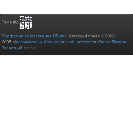
Тема від
Програмне забезпечення DSpace
Авторські права © 2002-
2005
Массачусетський технологічний інститут
та
Х’юлет Пакард
-
Зворотний зв’язок