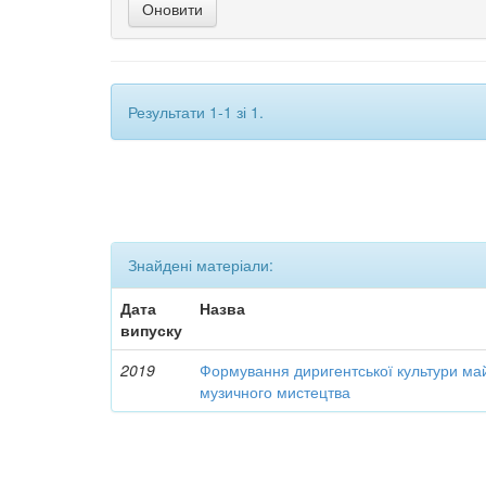
Результати 1-1 зі 1.
Знайдені матеріали:
Дата
Назва
випуску
2019
Формування диригентської культури ма
музичного мистецтва