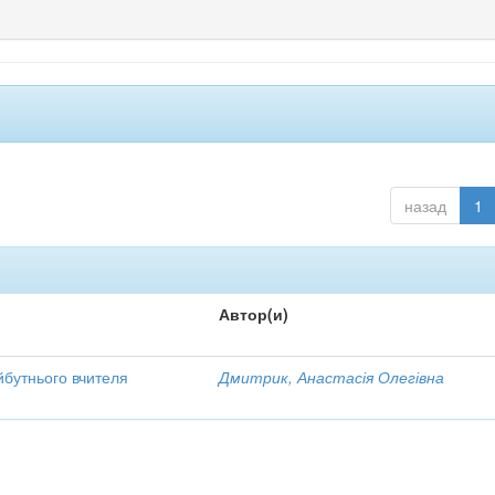
назад
1
Автор(и)
йбутнього вчителя
Дмитрик, Анастасія Олегівна