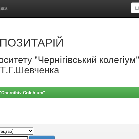
ідка
ПОЗИТАРІЙ
ситету "Чернігівський колегіум
.Т.Г.Шевченка
 "Chernihiv Colehium"