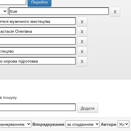
в пошуку.
Впорядкування
Автори