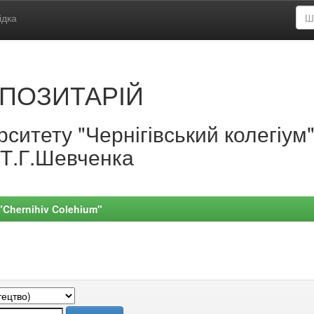
ідка
ПОЗИТАРІЙ
ситету "Чернігівський колегіум
.Т.Г.Шевченка
 "Chernihiv Colehium"