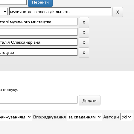
в пошуку.
Впорядкування
Автори