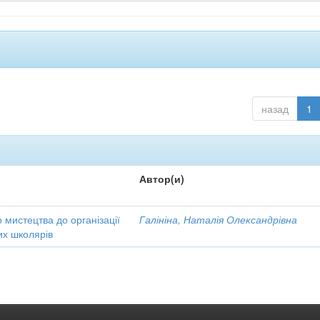
назад
1
Автор(и)
 мистецтва до організації
Галініна, Наталія Олександрівна
их школярів