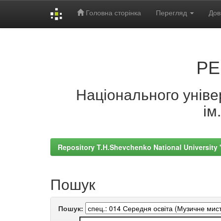
Головна сторінка
Перегляд
Дов
Skip
navigation
РЕ
Національного універ
ім
Repository T.H.Shevchenko National University
Пошук
Пошук: