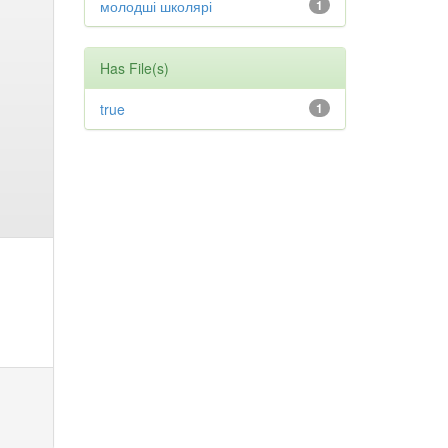
молодші школярі
1
Has File(s)
true
1