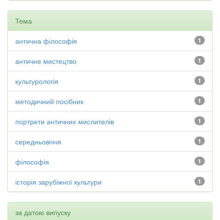
Тема
антична філософія
1
античне мистецтво
1
культурологія
1
методичний посібник
1
портрети античних мислителів
1
середньовіччя
1
філософія
1
історія зарубіжної культури
1
за датою випуску