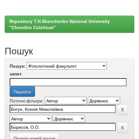
Repository T.H.Shevchenko National University
"Chernihiv Colehium"
Пошук
Пошук:
запит
Поточні фільтри:
Почати новий пошук