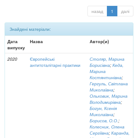
назад
1
далі
Знайдені матеріали:
Дата
Назва
Автор(и)
випуску
2020
Європейські
Столяр, Марина
антитоталітарні практики
Борисівна
;
Кеда,
Марина
Костянтинівна
;
Гергуль, Світлана
Миколаївна
;
Ольховик, Марина
Володимирівна
;
Богун, Ксенія
Миколаївна
;
Борисов, О.О.
;
Колесник, Олена
Сергіївна
;
Каранда,