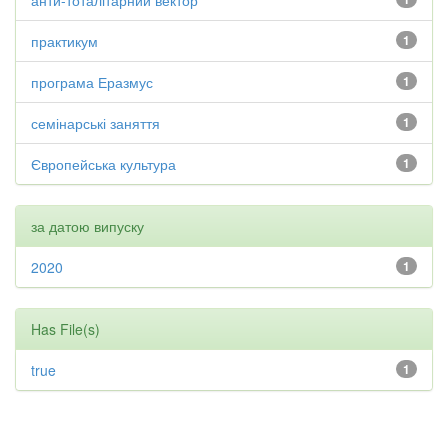
анти-тоталітарний вектор
практикум
1
програма Еразмус
1
семінарські заняття
1
Європейська культура
1
за датою випуску
2020
1
Has File(s)
true
1