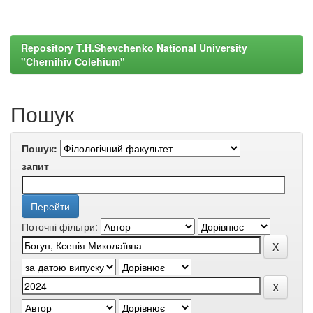
Repository T.H.Shevchenko National University
"Chernihiv Colehium"
Пошук
Пошук:
запит
Поточні фільтри: