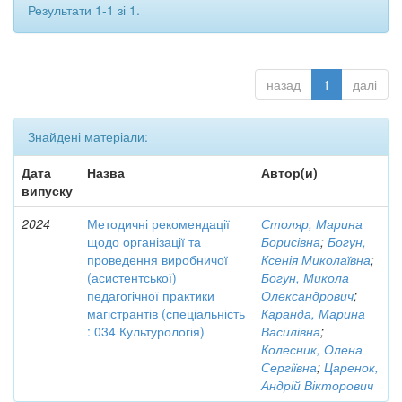
Результати 1-1 зі 1.
назад
1
далі
Знайдені матеріали:
Дата
Назва
Автор(и)
випуску
2024
Методичні рекомендації
Столяр, Марина
щодо організації та
Борисівна
;
Богун,
проведення виробничої
Ксенія Миколаївна
;
(асистентської)
Богун, Микола
педагогічної практики
Олександрович
;
магістрантів (спеціальність
Каранда, Марина
: 034 Культурологія)
Василівна
;
Колесник, Олена
Сергіївна
;
Царенок,
Андрій Вікторович