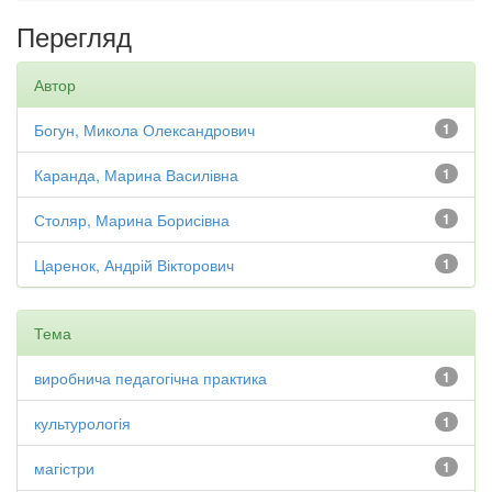
Перегляд
Автор
Богун, Микола Олександрович
1
Каранда, Марина Василівна
1
Столяр, Марина Борисівна
1
Царенок, Андрій Вікторович
1
Тема
виробнича педагогічна практика
1
культурологія
1
магістри
1