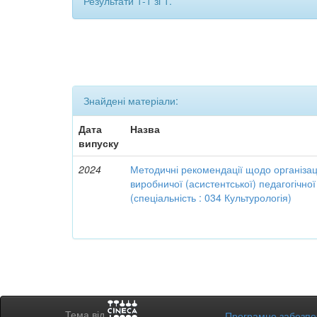
Результати 1-1 зі 1.
Знайдені матеріали:
Дата
Назва
випуску
2024
Методичні рекомендації щодо організац
виробничої (асистентської) педагогічної
(спеціальність : 034 Культурологія)
Тема від
Програмне забезп