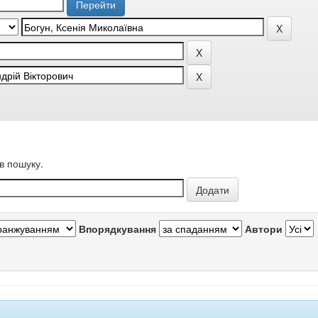
в пошуку.
Впорядкування
Автори