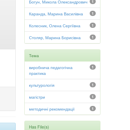
Богун, Микола Олександрович
1
Каранда, Марина Василівна
1
Колесник, Олена Сергіївна
1
Столяр, Марина Борисівна
1
Тема
виробнича педагогічна
1
практика
культурологія
1
магістри
1
методичні рекомендації
1
Has File(s)