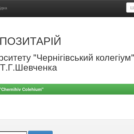
ідка
ПОЗИТАРІЙ
ситету "Чернігівський колегіум
.Т.Г.Шевченка
 "Chernihiv Colehium"