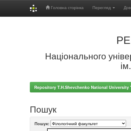
Головна сторінка
Перегляд
Дов
Skip
navigation
РЕ
Національного універ
ім
Repository T.H.Shevchenko National University
Пошук
Пошук: