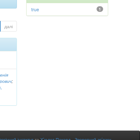
true
1
далі
енія
рович
;
,
огічний інститут
та
Х’юлет Пакард
-
Зворотний зв’язок