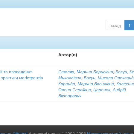
назад
1
Автор(и)
ії та проведення
Столяр, Марина Борисівна
;
Богун, Кс
 практики магістрантів
Миколаївна
;
Богун, Микола Олександ
Каранда, Марина Василівна
;
Колесник
Олена Сергіївна
;
Царенок, Андрій
Вікторович
ечення DSpace
Авторські права © 2002-2005
Массачусетський технол