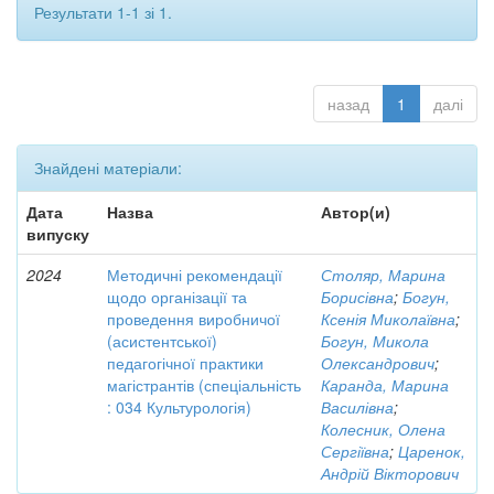
Результати 1-1 зі 1.
назад
1
далі
Знайдені матеріали:
Дата
Назва
Автор(и)
випуску
2024
Методичні рекомендації
Столяр, Марина
щодо організації та
Борисівна
;
Богун,
проведення виробничої
Ксенія Миколаївна
;
(асистентської)
Богун, Микола
педагогічної практики
Олександрович
;
магістрантів (спеціальність
Каранда, Марина
: 034 Культурологія)
Василівна
;
Колесник, Олена
Сергіївна
;
Царенок,
Андрій Вікторович