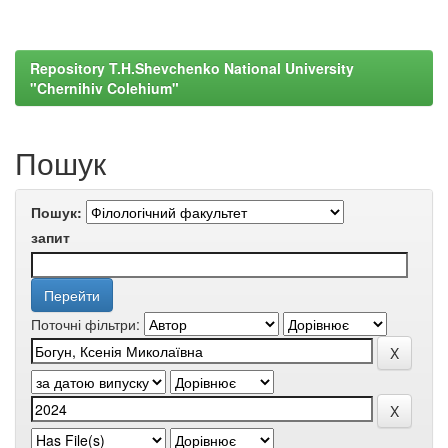
Repository T.H.Shevchenko National University
"Chernihiv Colehium"
Пошук
Пошук:
запит
Поточні фільтри: