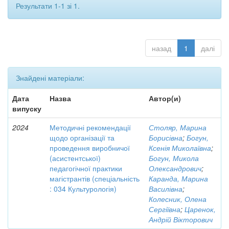
Результати 1-1 зі 1.
назад
1
далі
Знайдені матеріали:
Дата
Назва
Автор(и)
випуску
2024
Методичні рекомендації
Столяр, Марина
щодо організації та
Борисівна
;
Богун,
проведення виробничої
Ксенія Миколаївна
;
(асистентської)
Богун, Микола
педагогічної практики
Олександрович
;
магістрантів (спеціальність
Каранда, Марина
: 034 Культурологія)
Василівна
;
Колесник, Олена
Сергіївна
;
Царенок,
Андрій Вікторович