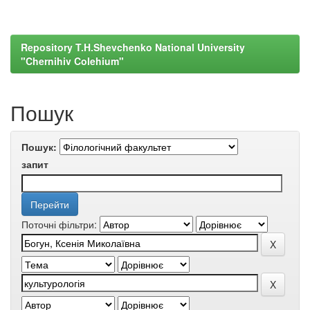
Repository T.H.Shevchenko National University
"Chernihiv Colehium"
Пошук
Пошук:
запит
Поточні фільтри: