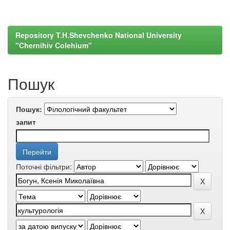
Repository T.H.Shevchenko National University
"Chernihiv Colehium"
Пошук
Пошук:
запит
Поточні фільтри: